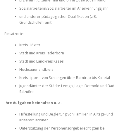
Erzieherin/Erzieher mit und ohne Zusatzqualifikation
Sozialarbeiterin/Sozialarbeiter im Anerkennungsjahr
und anderer pädagogischer Qualifikation (z.B.
Grundschullehramt)
Einsatzorte:
Kreis Höxter
Stadt und Kreis Paderborn
Stadt und Landkreis Kassel
Hochsauerlandkreis
Kreis Lippe – von Schlangen über Barntrup bis Kalletal
Jugendämter der Städte Lemgo, Lage, Detmold und Bad
Salzuflen
Ihre Aufgaben beinhalten u. a.
Hilfestellung und Begleitung von Familien in Alltags- und
Krisensituationen
Unterstützung der Personensorgeberechtigten bei