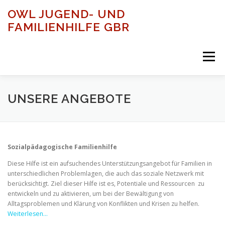
Zum
OWL JUGEND- UND
Inhalt
FAMILIENHILFE GBR
springen
Menü
STARTSEITE
UNSERE HALTUNG
UNSERE ZIELE
UNSERE ANGEBOTE
UNSERE ANGEBOTE
UNSER TEAM
Sozialpädagogische Familienhilfe
Diese Hilfe ist ein aufsuchendes Unterstützungsangebot für Familien in
UNSERE RÄUME
UNSER NETZWERK
unterschiedlichen Problemlagen, die auch das soziale Netzwerk mit
berücksichtigt. Ziel dieser Hilfe ist es, Potentiale und Ressourcen zu
entwickeln und zu aktivieren, um bei der Bewältigung von
Alltagsproblemen und Klärung von Konflikten und Krisen zu helfen.
Weiterlesen…